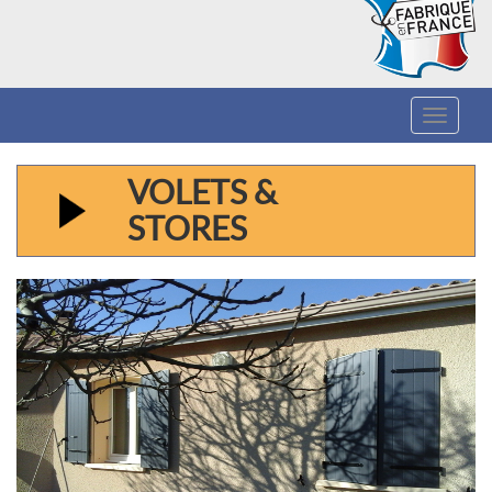
Toggle
navigat
VOLETS &
STORES