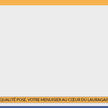
QUALITÉ POSE, VOTRE MENUISIER AU CŒUR DU LAURAGAI