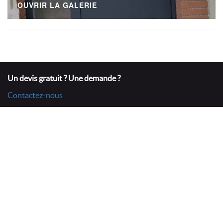
OUVRIR LA GALERIE
Un devis gratuit ? Une demande ?
Contactez-nous
QUALITÉ POSE
En Maffret
31540 BELESTA EN LAURAGAIS
Tél : 05 61 81 65 18
Mobile : 06 70 18 02 69
qualitepose@gmail.com
Pierre Prat 2017